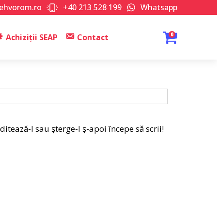
tehvorom.ro
+40 213 528 199
Whatsapp
0
Achiziții SEAP
Contact
ditează-l sau șterge-l ș-apoi începe să scrii!