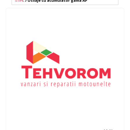
STIHL
/ Utilaje cu acumulator gama AP