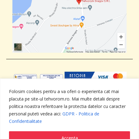
Folosim cookies pentru a va oferi o experienta cat mai
placuta pe site-ul tehvorom.ro. Mai multe detalii despre
ANPC
SOL
GDPR - Politica de
Termeni si
Confidentialitate
conditii
politica noastra referitoare la protectia datelor cu caracter
personal puteti vedea aici:
GDPR - Politica de
Confidentialitate
Toate drepturile rezervate - TEHVOROM SNAGOV SRL ,
RO15062753, J23/2587/2002
web design by
DOW MEDIA
Accepta