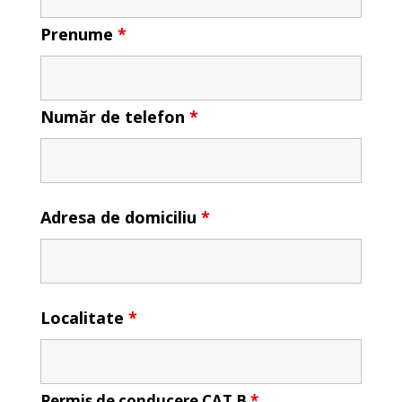
Prenume
*
Număr de telefon
*
Adresa de domiciliu
*
Localitate
*
Permis de conducere CAT B
*