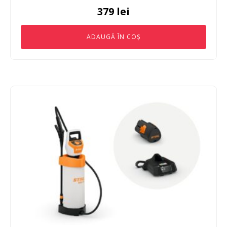
379
lei
ADAUGĂ ÎN COȘ