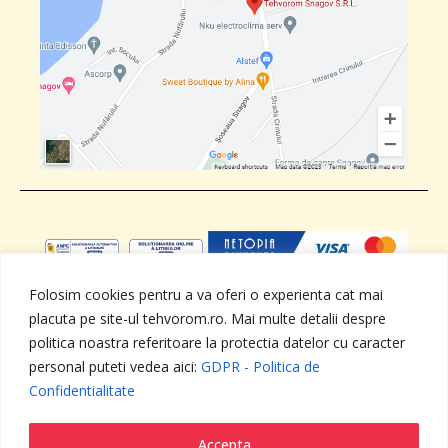
Folosim cookies pentru a va oferi o experienta cat mai
placuta pe site-ul tehvorom.ro. Mai multe detalii despre
ANPC
SOL
GDPR - Politica de
Termeni si
Confidentialitate
conditii
politica noastra referitoare la protectia datelor cu caracter
personal puteti vedea aici:
GDPR - Politica de
Confidentialitate
Toate drepturile rezervate - TEHVOROM SNAGOV SRL ,
RO15062753, J23/2587/2002
web design by
DOW MEDIA
Accepta