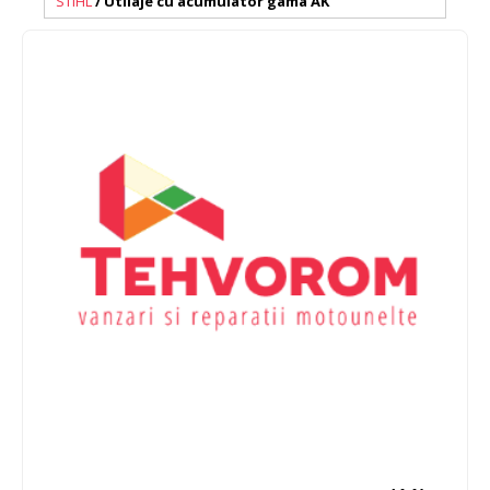
STIHL
/ Utilaje cu acumulator gama AK