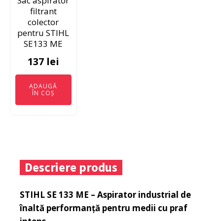
Sac aspirator
filtrant
colector
pentru STIHL
SE133 ME
137
lei
ADAUGĂ
ÎN COȘ
Descriere produs
STIHL SE 133 ME – Aspirator industrial de
înaltă performanță pentru medii cu praf