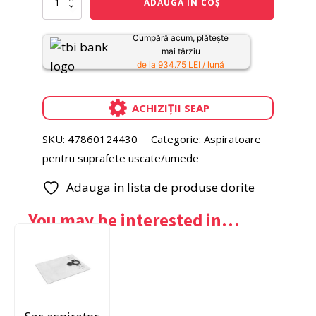
ADAUGĂ ÎN COȘ
Aspirator
STIHL
SE
Cumpără acum, plătește
133
mai târziu
ME
de la 934.75 LEI / lună
ACHIZIȚII SEAP
SKU:
47860124430
Categorie:
Aspiratoare
pentru suprafete uscate/umede
Adauga in lista de produse dorite
You may be interested in…