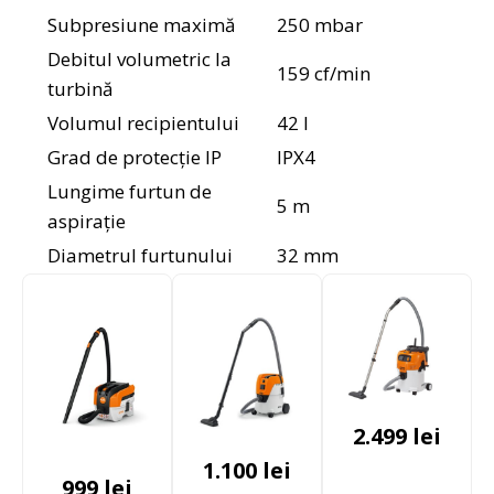
Subpresiune maximă
250 mbar
Debitul volumetric la
159 cf/min
turbină
Volumul recipientului
42 l
Grad de protecție IP
IPX4
Lungime furtun de
5 m
aspirație
Diametrul furtunului
32 mm
2.499
lei
1.100
lei
999
lei