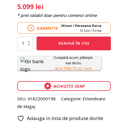
5.099
lei
* pret valabil doar pentru comenzi online
24 luni / Persoana fizica
GARANTIE
12 luni / Firma
Cantitate
ADAUGĂ ÎN COȘ
Emondor
de
inaltime
Cumpără acum, plătește
STIHL
mai târziu
HT
de la 1284.75 LEI / lună
135
ACHIZIȚII SEAP
SKU:
41822000198
Categorie:
Emondoare
de elagaj
Adauga in lista de produse dorite