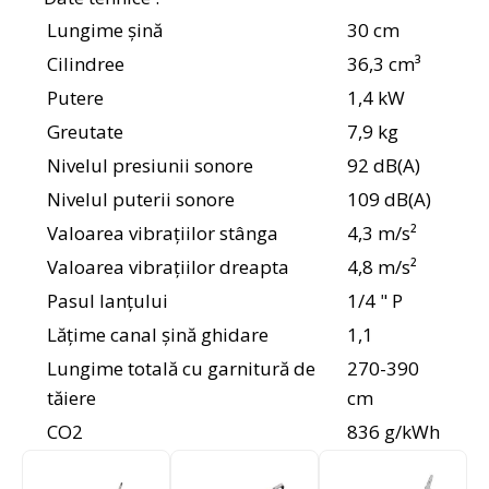
Lungime șină
30 cm
Cilindree
36,3 cm³
Putere
1,4 kW
Greutate
7,9 kg
Nivelul presiunii sonore
92 dB(A)
Nivelul puterii sonore
109 dB(A)
Valoarea vibrațiilor stânga
4,3 m/s²
Valoarea vibrațiilor dreapta
4,8 m/s²
Pasul lanţului
1/4 " P
Lăţime canal şină ghidare
1,1
Lungime totală cu garnitură de
270-390
tăiere
cm
CO2
836 g/kWh