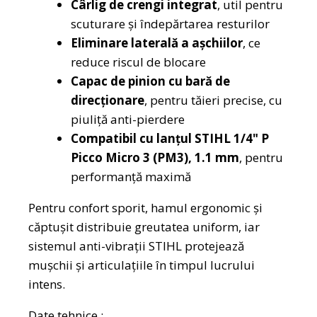
Cârlig de crengi integrat
, util pentru
scuturare și îndepărtarea resturilor
Eliminare laterală a așchiilor
, ce
reduce riscul de blocare
Capac de pinion cu bară de
direcționare
, pentru tăieri precise, cu
piuliță anti-pierdere
Compatibil cu lanțul STIHL 1/4" P
Picco Micro 3 (PM3), 1.1 mm
, pentru
performanță maximă
Pentru confort sporit, hamul ergonomic și
căptușit distribuie greutatea uniform, iar
sistemul anti-vibrații STIHL protejează
mușchii și articulațiile în timpul lucrului
intens.
Date tehnice :