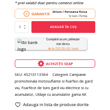
* pret valabil doar pentru comenzi online
24 luni / Persoana fizica
GARANTIE
12 luni / Firma
Cantitate
ADAUGĂ ÎN COȘ
Foarfeca
gard
viu
Cumpără acum, plătește
cu
mai târziu
acumulator
de la 232.25 LEI / lună
STIHL
HSA
50
ACHIZIȚII SEAP
unitate
motor
SKU:
45210113564
Categorii:
Campanie
promotionala motosuflante si foarfeci de gard
viu
,
Foarfece de tuns gard viu electrice si cu
acumulator
,
Utilaje cu acumulator gama AK
Adauga in lista de produse dorite