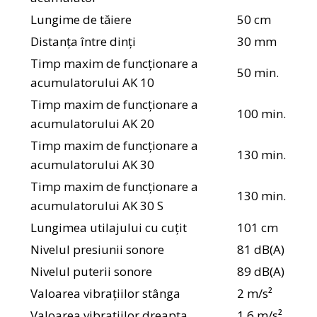
Lungime de tăiere
50 cm
Distanța între dinți
30 mm
Timp maxim de funcționare a
50 min.
acumulatorului AK 10
Timp maxim de funcționare a
100 min.
acumulatorului AK 20
Timp maxim de funcționare a
130 min.
acumulatorului AK 30
Timp maxim de funcționare a
130 min.
acumulatorului AK 30 S
Lungimea utilajului cu cuțit
101 cm
Nivelul presiunii sonore
81 dB(A)
Nivelul puterii sonore
89 dB(A)
Valoarea vibrațiilor stânga
2 m/s²
Valoarea vibrațiilor dreapta
1.6 m/s²