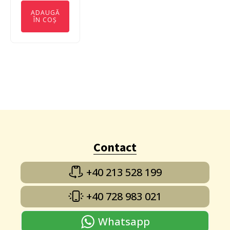
ADAUGĂ
ÎN COȘ
Contact
+40 213 528 199
+40 728 983 021
Whatsapp