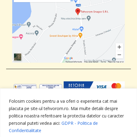
Folosim cookies pentru a va oferi o experienta cat mai
placuta pe site-ul tehvorom.ro. Mai multe detalii despre
ANPC
SOL
GDPR - Politica de
Termeni si
Confidentialitate
conditii
politica noastra referitoare la protectia datelor cu caracter
personal puteti vedea aici:
GDPR - Politica de
Confidentialitate
Toate drepturile rezervate - TEHVOROM SNAGOV SRL ,