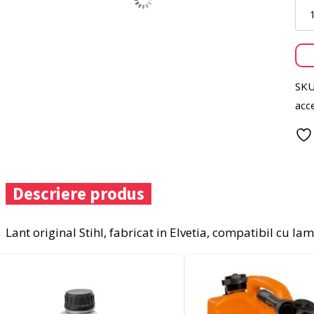
Cant
Lant
Stihl
3/8"
1.1
55p
SKU
40c
Picc
acce
Micr
Descriere produs
Lant original Stihl, fabricat in Elvetia, compatibil cu 