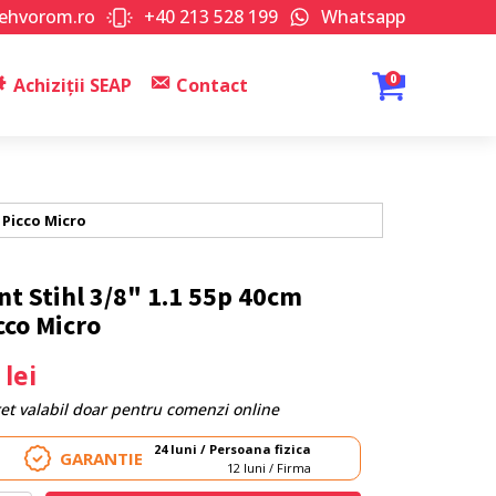
tehvorom.ro
+40 213 528 199
Whatsapp
0
Achiziții SEAP
Contact
m Picco Micro
nt Stihl 3/8" 1.1 55p 40cm
cco Micro
3
lei
ret valabil doar pentru comenzi online
24 luni / Persoana fizica
GARANTIE
12 luni / Firma