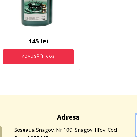
145
lei
ADAUGĂ ÎN COȘ
Adresa
Soseaua Snagov. Nr 109, Snagov, Ilfov, Cod