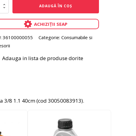
itate
ADAUGĂ ÎN COȘ
ACHIZIȚII SEAP
:
36100000055
Categorie:
Consumabile si
m
o
sorii
o
Adauga in lista de produse dorite
lama 3/8 1.1 40cm (cod 30050083913).