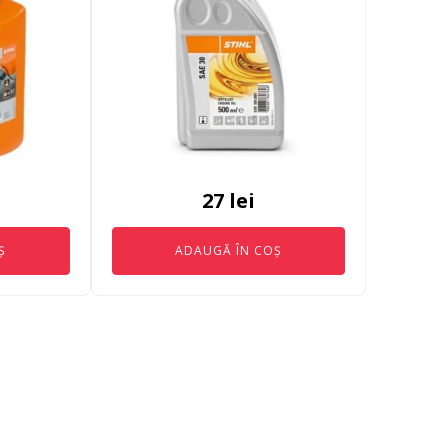
27
lei
Ș
ADAUGĂ ÎN COȘ