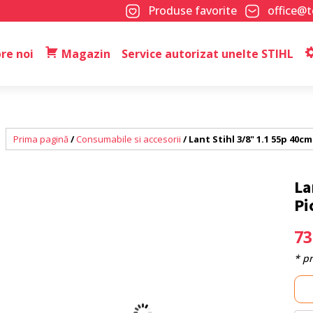
Produse favorite
office@
re noi
Magazin
Service autorizat unelte STIHL
Prima pagină
/
Consumabile si accesorii
/ Lant Stihl 3/8" 1.1 55p 40c
La
Pi
7
* p