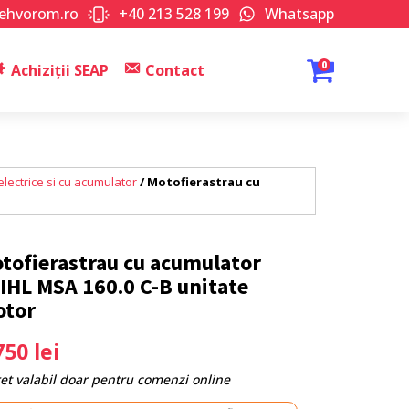
tehvorom.ro
+40 213 528 199
Whatsapp
0
Achiziții SEAP
Contact
lectrice si cu acumulator
/ Motofierastrau cu
tofierastrau cu acumulator
IHL MSA 160.0 C-B unitate
tor
750
lei
ret valabil doar pentru comenzi online