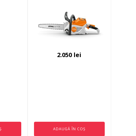
2.050
lei
Ș
ADAUGĂ ÎN COȘ