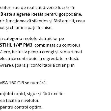
ctiferi sau de realizat diverse lucrări în
‑B
este alegerea ideală pentru gospodărie,
ic funcționează silențios și fără emisii, ceea
t și chiar în spații închise.
n categoria motoferăstraielor pe
STIHL 1/4" PM3
, combinată cu controlul
tăiere, inclusiv pentru crengi și ramuri mai
ectrice contribuie la o greutate redusă:
vrare ușoară și confortabilă chiar și în
L MSA 160 C‑B se numără:
nțului rapid, sigur și fără unelte.
ea facilă a nivelului.
pentru control optim.