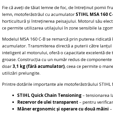
Fie că aveți de tăiat lemne de foc, de întreținut pomii fru
lemn, motoferăstrăul cu acumulator
STIHL MSA 160 C
horticultură și întreținerea peisajului. Motorul său electr
ce permite utilizarea utilajului în zone sensibile la zgomo
Modelul MSA 160 C‑B se remarcă prin puterea ridicată î
acumulator. Transmiterea directă a puterii către lanțul
inteligent al motorului, oferă o capacitate excelentă de 
groase. Construcția cu un număr redus de componente el
doar
3,1 kg (fără acumulator)
, ceea ce permite o mane
utilizări prelungite.
Printre dotările importante ale motoferăstrăului STIH
STIHL Quick Chain Tensioning
– tensionarea la
Rezervor de ulei transparent
– pentru verificar
Mâner ergonomic și operare cu două mâini
– 