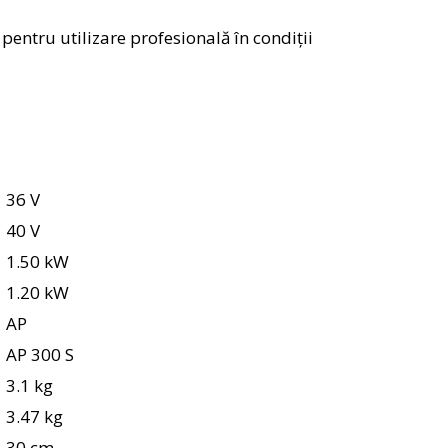
t pentru utilizare profesională în condiții
36 V
40 V
1.50 kW
1.20 kW
AP
AP 300 S
3.1 kg
3.47 kg
30 cm