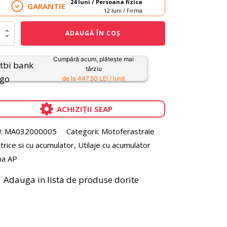
24 luni / Persoana fizica
GARANTIE
12 luni / Firma
itate
ADAUGĂ ÎN COȘ
fierastrau
ulator
Cumpără acum, plătește mai
L
târziu
de la 447.50 LEI / lună
0
ACHIZIȚII SEAP
te
or
:
MA032000005
Categorii:
Motoferastraie
trice si cu acumulator
,
Utilaje cu acumulator
a AP
Adauga in lista de produse dorite