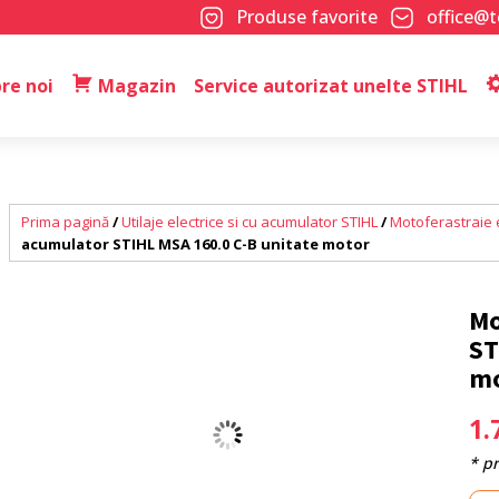
Produse favorite
office@
re noi
Magazin
Service autorizat unelte STIHL
Prima pagină
/
Utilaje electrice si cu acumulator STIHL
/
Motoferastraie e
acumulator STIHL MSA 160.0 C-B unitate motor
Mo
ST
mo
1.
* p