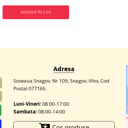
inițial
curent
ADAUGĂ ÎN COȘ
a
este:
fost:
8.999 lei.
11.000 lei.
Adresa
Soseaua Snagov. Nr 109, Snagov, Ilfov, Cod
Postal 077165.
Luni-Vineri:
08:00-17:00
Sambata:
08:00-14:00
Cos produse