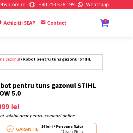
tehvorom.ro
+40 213 528 199
Whatsapp
0
Achiziții SEAP
Contact
uns gazonul
/ Robot pentru tuns gazonul STIHL
bot pentru tuns gazonul STIHL
OW 5.0
999
lei
ret valabil doar pentru comenzi online
24 luni / Persoana fizica
GARANTIE
12 luni / Firma