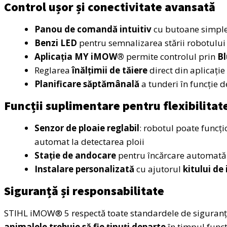
Control ușor și conectivitate avansată
Panou de comandă intuitiv
cu butoane simple 
Benzi LED
pentru semnalizarea stării robotului 
Aplicația MY iMOW®
permite controlul prin
Bl
Reglarea
înălțimii de tăiere
direct din aplicație
Planificare săptămânală
a tunderi în funcție 
Funcții suplimentare pentru flexibilita
Senzor de ploaie reglabil
: robotul poate funcț
automat la detectarea ploii
Stație de andocare
pentru încărcare automată 
Instalare personalizată
cu ajutorul
kitului de
Siguranță și responsabilitate
STIHL iMOW® 5 respectă toate standardele de siguranță
animalele trebuie să fie ținuți departe
în timpul funcț