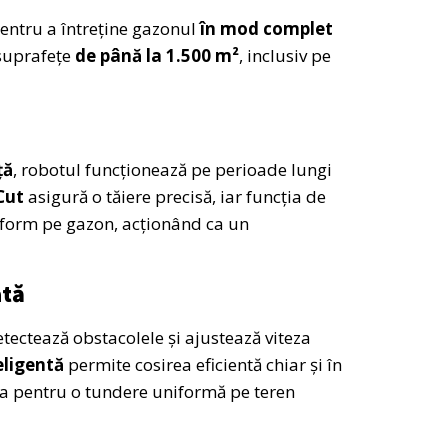
entru a întreține gazonul
în mod complet
 suprafețe
de până la 1.500 m²
, inclusiv pe
ță
, robotul funcționează pe perioade lungi
Cut
asigură o tăiere precisă, iar funcția de
iform pe gazon, acționând ca un
ată
etectează obstacolele și ajustează viteza
eligentă
permite cosirea eficientă chiar și în
a pentru o tundere uniformă pe teren