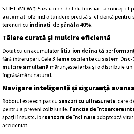
STIHL iMOW® 5 este un robot de tuns iarba conceput p
automat
, oferind o tundere precisă și eficientă pentru
terenuri cu
înclinații de până la 40%
.
Tăiere curată și mulcire eficientă
Dotat cu un acumulator
litiu-ion de înaltă performan
fără întreruperi. Cele
3 lame oscilante
cu
sistem Disc-
mulcire simultană
mărunțește iarba și o distribuie un
îngrășământ natural.
Navigare inteligentă și siguranță avans
Robotul este echipat cu
senzori cu ultrasunete
, care d
pentru a preveni coliziunile.
Funcția de întoarcere int
spații înguste, iar
senzorii de înclinare
adaptează vitez
accidentat.