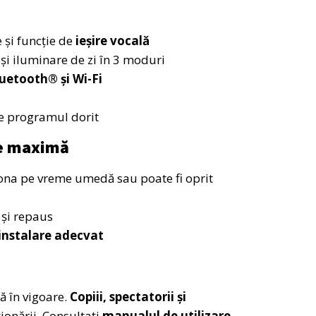
și funcție de
ieșire vocală
și iluminare de zi în 3 moduri
uetooth® și Wi-Fi
de programul dorit
te maximă
iona pe vreme umedă sau poate fi oprit
și repaus
 instalare adecvat
 în vigoare.
Copiii, spectatorii și
ionării. Consultați
manualul de utilizare