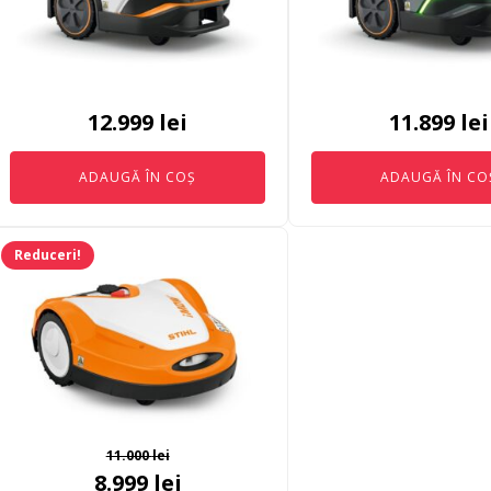
12.999
lei
11.899
lei
ADAUGĂ ÎN COȘ
ADAUGĂ ÎN CO
Reduceri!
11.000
lei
Prețul
Prețul
8.999
lei