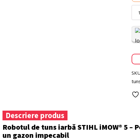
Cant
Robo
pent
tuns
gazo
STIH
iMO
5.0
SKU
tun
Descriere produs
Robotul de tuns iarbă STIHL iMOW® 5 –
un gazon impecabil