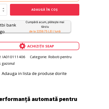
itate
ADAUGĂ ÎN COȘ
t
ru
Cumpără acum, plătește mai
nul
târziu
L
de la 2259.75 LEI / lună
W
ACHIZIȚII SEAP
:
IA010111406
Categorie:
Roboti pentru
s gazonul
Adauga in lista de produse dorite
 Performanță automată pentru