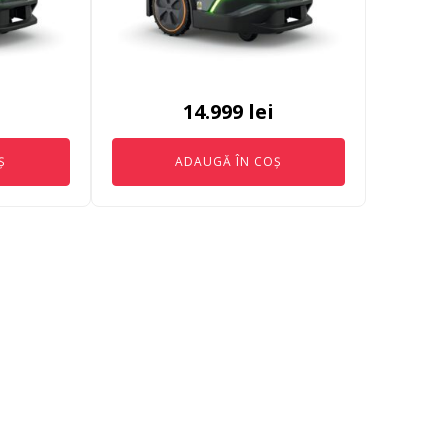
14.999
lei
Ș
ADAUGĂ ÎN COȘ