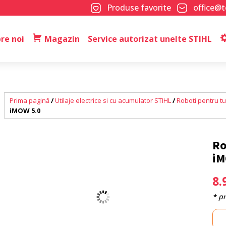
Produse favorite
office@
re noi
Magazin
Service autorizat unelte STIHL
Prima pagină
/
Utilaje electrice si cu acumulator STIHL
/
Roboti pentru t
iMOW 5.0
Ro
iM
8.
* p