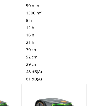
50 min.
1500 m²
8 h
12 h
18 h
21 h
70 cm
52 cm
29 cm
48 dB(A)
61 dB(A)