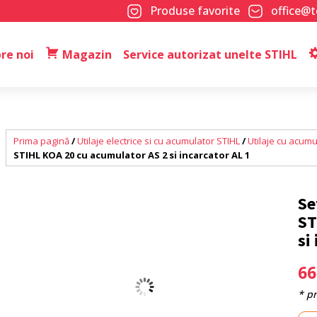
Produse favorite
office@
re noi
Magazin
Service autorizat unelte STIHL
Prima pagină
/
Utilaje electrice si cu acumulator STIHL
/
Utilaje cu acum
STIHL KOA 20 cu acumulator AS 2 si incarcator AL 1
Se
ST
si
6
* p