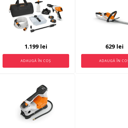
1.199
lei
629
lei
ADAUGĂ ÎN COȘ
ADAUGĂ ÎN CO