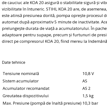
de cauciuc ale KOA 20 asigură o stabilitate sigură și vi
vizibilitate în întuneric. STIHL KOA 20 are, de asemenea
este atinsă presiunea dorită, pompa oprește procesul de
automat după aproximativ 5 minute de inactivitate. Ace
prelungește durata de viață a acumulatorului. În pachet
adaptoare pentru supape, precum și furtunuri de presiu
direct pe compresorul KOA 20, fiind mereu la îndemână
Date tehnice
Tensiune nominală
10,8 V
Sistem acumulator
AS
Acumulator recomandat
AS 2
Greutatea dispozitivului
1,5 kg
Max. Presiune (pompă de înaltă presiune)
10,3 bar