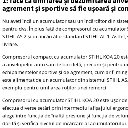
1: face ca umflarea și dezumflarea anv
agrement și sportive să fie ușoară și c
Nu aveți încă un acumulator sau un încărcător din siste
pentru dvs. În plus față de compresorul cu acumulator
STIHL AS 2 și un încărcător standard STIHL AL 1. Astfel,
livrare.
Compresorul compact cu acumulator STIHL KOA 20 este i
a anvelopelor auto sau de bicicletă, precum și pentru 
echipamentelor sportive și de agrement, cum ar fi mingi
este alimentat de un acumulator din sistemul STIHL AS, fi
exemplu pentru umflarea roților unei remorci.
Compresorul cu acumulator STIHL KOA 20 este ușor de uti
efectua diverse setări prin intermediul afișajului ergono
alege între funcția de înaltă presiune și funcția de vo
dorită și verifica nivelul de încărcare al acumulatorului.