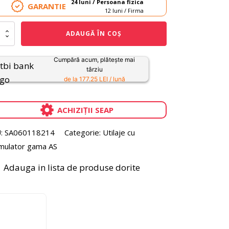
24 luni / Persoana fizica
GARANTIE
12 luni / Firma
itate
ADAUGĂ ÎN COȘ
presor
Cumpără acum, plătește mai
ulator
târziu
L
de la 177.25 LEI / lună
ACHIZIȚII SEAP
ulator
:
SA060118214
Categorie:
Utilaje cu
mulator gama AS
rcator
Adauga in lista de produse dorite