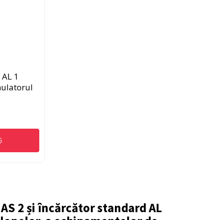
 AL 1
ulatorul
Ș
AS 2 și încărcător standard AL