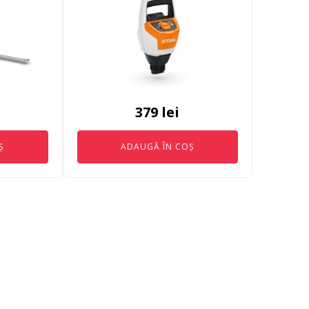
379
lei
Ș
ADAUGĂ ÎN COȘ