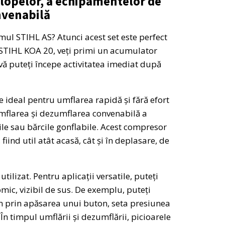
elopelor, a echipamentelor de
onvenabilă
mul STIHL AS? Atunci acest set este perfect
 STIHL KOA 20, veți primi un acumulator
 vă puteți începe activitatea imediat după
deal pentru umflarea rapidă și fără efort
umflarea și dezumflarea convenabilă a
le sau bărcile gonflabile. Acest compresor
ind util atât acasă, cât și în deplasare, de
lizat. Pentru aplicații versatile, puteți
mic, vizibil de sus. De exemplu, puteți
lum prin apăsarea unui buton, seta presiunea
 În timpul umflării și dezumflării, picioarele