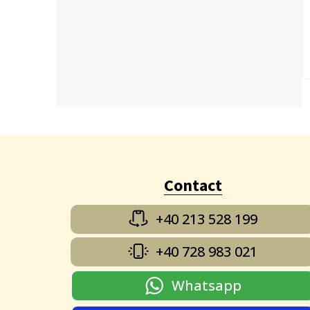
Contact
+40 213 528 199
+40 728 983 021
Whatsapp