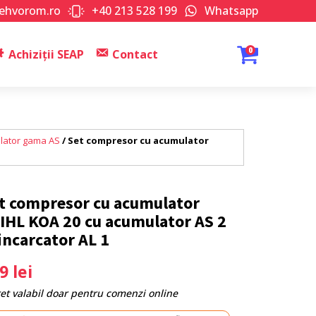
tehvorom.ro
+40 213 528 199
Whatsapp
0
Achiziții SEAP
Contact
ulator gama AS
/ Set compresor cu acumulator
t compresor cu acumulator
IHL KOA 20 cu acumulator AS 2
 incarcator AL 1
69
lei
ret valabil doar pentru comenzi online