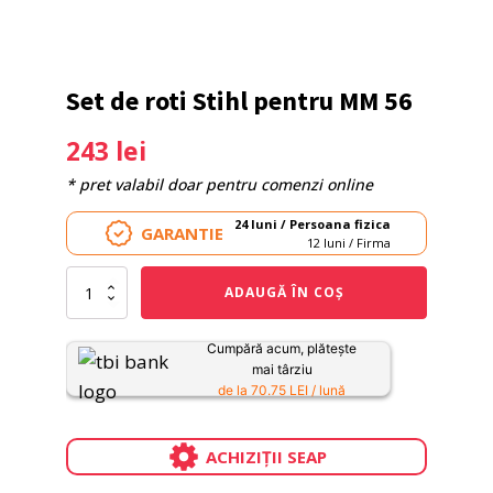
Set de roti Stihl pentru MM 56
243
lei
* pret valabil doar pentru comenzi online
24 luni / Persoana fizica
GARANTIE
12 luni / Firma
Cantitate
ADAUGĂ ÎN COȘ
Set
de
roti
Cumpără acum, plătește
Stihl
mai târziu
pentru
de la 70.75 LEI / lună
MM
56
ACHIZIȚII SEAP