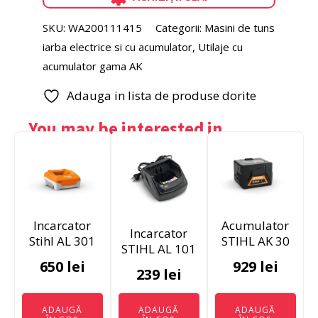
RMA
243.3
SKU:
WA200111415
Categorii:
Masini de tuns
cu
iarba electrice si cu acumulator
,
Utilaje cu
acumulator
AK
acumulator gama AK
20
si
Adauga in lista de produse dorite
incarcator
AL
You may be interested in…
101
Incarcator
Acumulator
Incarcator
Stihl AL 301
STIHL AK 30
STIHL AL 101
650
lei
929
lei
239
lei
ADAUGĂ
ADAUGĂ
ADAUGĂ