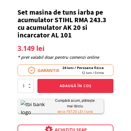
Set masina de tuns iarba pe
acumulator STIHL RMA 243.3
cu acumulator AK 20 si
incarcator AL 101
3.149
lei
* pret valabil doar pentru comenzi online
24 luni / Persoana fizica
GARANTIE
12 luni / Firma
Cantitate
ADAUGĂ ÎN COȘ
Set
masina
de
Cumpără acum, plătește
tuns
mai târziu
iarba
de la 797.25 LEI / lună
pe
acumulator
STIHL
ACHIZIȚII SEAP