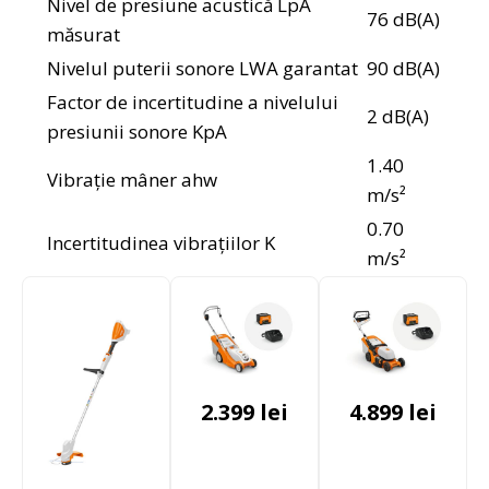
Nivel de presiune acustică LpA
76 dB(A)
măsurat
Nivelul puterii sonore LWA garantat
90 dB(A)
Factor de incertitudine a nivelului
2 dB(A)
presiunii sonore KpA
1.40
Vibrație mâner ahw
m/s²
0.70
Incertitudinea vibrațiilor K
m/s²
2.399
lei
4.899
lei