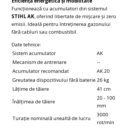
Eficiență energetică și mobilitate
Funcționează cu acumulatori din sistemul
STIHL AK
, oferind libertate de mișcare și zero
emisii. Ideală pentru întreținerea gazonului
fără cabluri sau combustibil.
Date tehnice:
Sistem acumulator
AK
Mecanism de antrenare
--
Acumulator recomandat
AK 20
Greutatea dispozitivului fără baterie
26 kg
Lățime de tăiere
41 cm
20 - 100
Înălțimea de tăiere
mm
3000
Turație nominală unealtă de lucru
rot/min