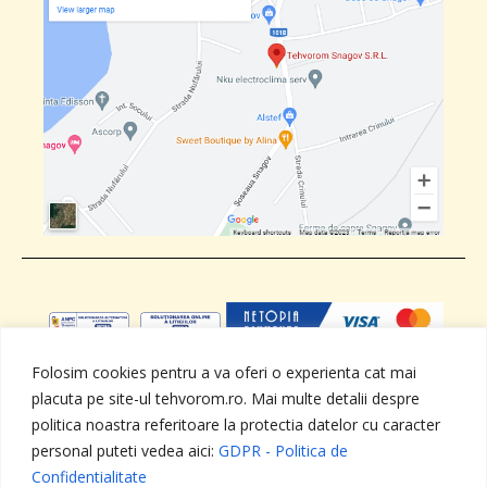
Folosim cookies pentru a va oferi o experienta cat mai
placuta pe site-ul tehvorom.ro. Mai multe detalii despre
ANPC
SOL
GDPR - Politica de
Termeni si
Confidentialitate
conditii
politica noastra referitoare la protectia datelor cu caracter
personal puteti vedea aici:
GDPR - Politica de
Confidentialitate
Toate drepturile rezervate - TEHVOROM SNAGOV SRL ,