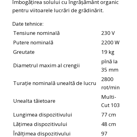
îmbogățirea solului cu îngrășământ organic
pentru viitoarele lucrări de grădinărit.
Date tehnice:
Tensiune nominală
230 V
Putere nominală
2200 W
Greutate
19 kg
pînă la
Diametrul maxim al crengii
35 mm
2800
Turație nominală unealtă de lucru
rot/min
Multi-
Unealta tăietoare
Cut 103
Lungimea dispozitivului
77 cm
Lățimea dispozitivului
48 cm
Înălțimea dispozitivului
97