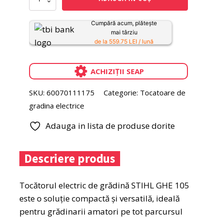
Tocator
de
gradina
Cumpără acum, plătește
electric
mai târziu
STIHL
de la 559.75 LEI / lună
GHE
105
ACHIZIȚII SEAP
SKU:
60070111175
Categorie:
Tocatoare de
gradina electrice
Adauga in lista de produse dorite
Descriere produs
Tocătorul electric de grădină STIHL GHE 105
este o soluție compactă și versatilă, ideală
pentru grădinarii amatori pe tot parcursul