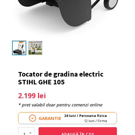
Tocator de gradina electric
STIHL GHE 105
2.199
lei
* pret valabil doar pentru comenzi online
24 luni / Persoana fizica
GARANTIE
12 luni / Firma
Cantitate
ADAUGĂ ÎN COȘ