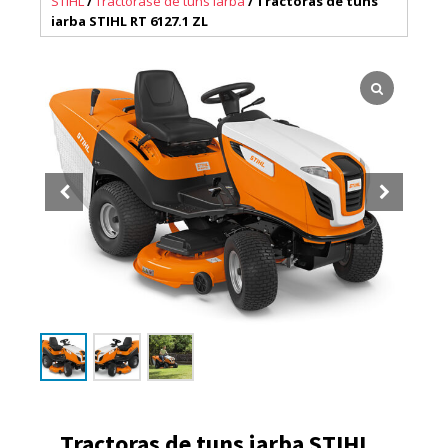
STIHL
/
Tractorase de tuns iarba
/ Tractoras de tuns
iarba STIHL RT 6127.1 ZL
Tractoras de tuns iarba STIHL