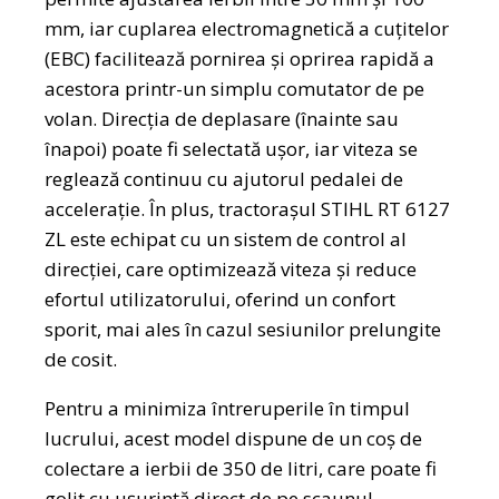
mm, iar cuplarea electromagnetică a cuțitelor
(EBC) facilitează pornirea și oprirea rapidă a
acestora printr-un simplu comutator de pe
volan. Direcția de deplasare (înainte sau
înapoi) poate fi selectată ușor, iar viteza se
reglează continuu cu ajutorul pedalei de
accelerație. În plus, tractorașul STIHL RT 6127
ZL este echipat cu un sistem de control al
direcției, care optimizează viteza și reduce
efortul utilizatorului, oferind un confort
sporit, mai ales în cazul sesiunilor prelungite
de cosit.
Pentru a minimiza întreruperile în timpul
lucrului, acest model dispune de un coș de
colectare a ierbii de 350 de litri, care poate fi
golit cu ușurință direct de pe scaunul