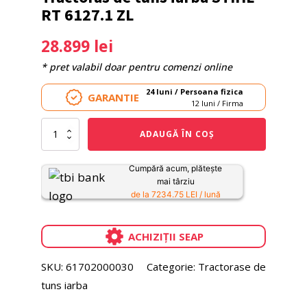
RT 6127.1 ZL
28.899
lei
* pret valabil doar pentru comenzi online
24 luni / Persoana fizica
GARANTIE
12 luni / Firma
Cantitate
ADAUGĂ ÎN COȘ
Tractoras
de
tuns
Cumpără acum, plătește
iarba
mai târziu
STIHL
de la 7234.75 LEI / lună
RT
6127.1
ZL
ACHIZIȚII SEAP
SKU:
61702000030
Categorie:
Tractorase de
tuns iarba