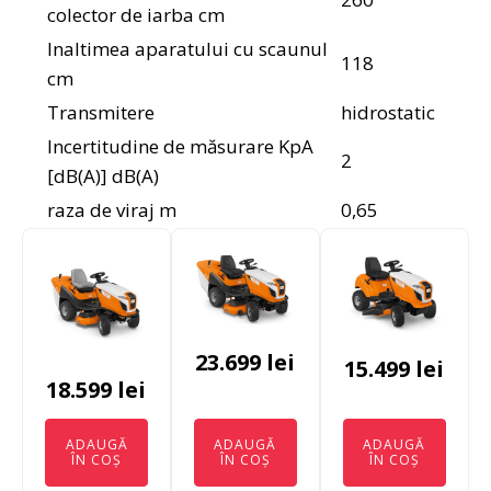
colector de iarba cm
Inaltimea aparatului cu scaunul
118
cm
Transmitere
hidrostatic
Incertitudine de măsurare KpA
2
[dB(A)] dB(A)
raza de viraj m
0,65
23.699
lei
15.499
lei
18.599
lei
ADAUGĂ
ADAUGĂ
ADAUGĂ
ÎN COȘ
ÎN COȘ
ÎN COȘ