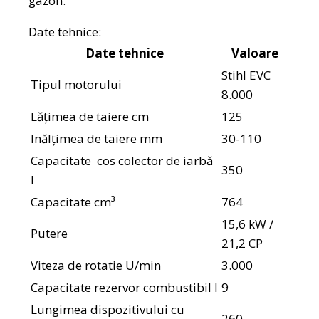
gazon.
Date tehnice:
Date tehnice
Valoare
Stihl EVC
Tipul motorului
8.000
Lățimea de taiere cm
125
Inălțimea de taiere mm
30-110
Capacitate cos colector de iarbă
350
l
Capacitate cm³
764
15,6 kW /
Putere
21,2 CP
Viteza de rotatie U/min
3.000
Capacitate rezervor combustibil l
9
Lungimea dispozitivului cu
260