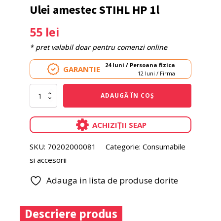
Ulei amestec STIHL HP 1l
55
lei
* pret valabil doar pentru comenzi online
24 luni / Persoana fizica
GARANTIE
12 luni / Firma
Cantitate
ADAUGĂ ÎN COȘ
Ulei
amestec
STIHL
ACHIZIȚII SEAP
HP
1l
SKU:
70202000081
Categorie:
Consumabile
si accesorii
Adauga in lista de produse dorite
Descriere produs