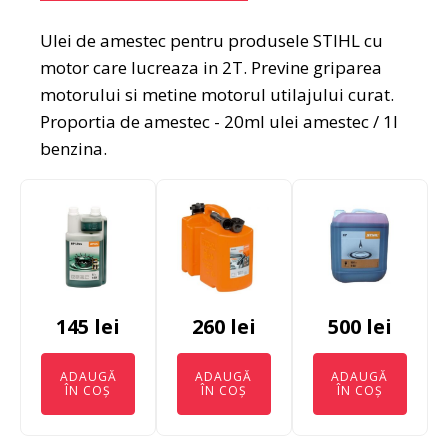
Ulei de amestec pentru produsele STIHL cu
motor care lucreaza in 2T. Previne griparea
motorului si metine motorul utilajului curat.
Proportia de amestec - 20ml ulei amestec / 1l
benzina.
145
lei
260
lei
500
lei
ADAUGĂ
ADAUGĂ
ADAUGĂ
ÎN COȘ
ÎN COȘ
ÎN COȘ