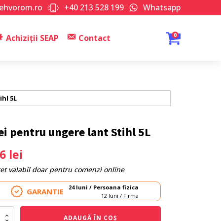
tehvorom.ro
+40 213 528 199
Whatsapp
0
Achiziții SEAP
Contact
ihl 5L
ei pentru ungere lant Stihl 5L
06
lei
ret valabil doar pentru comenzi online
24 luni / Persoana fizica
GARANTIE
12 luni / Firma
itate
ADAUGĂ ÎN COȘ