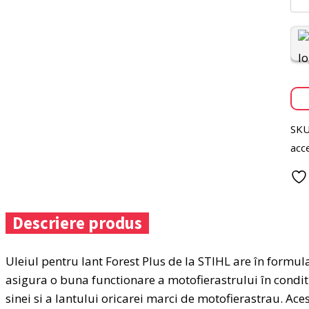
Ulei
pent
unge
lant
Stihl
5L
SKU
acce
Descriere produs
Uleiul pentru lant Forest Plus de la STIHL are în formula 
asigura o buna functionare a motofierastrului în conditii
sinei si a lantului oricarei marci de motofierastrau. Aces