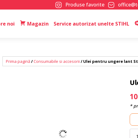
Produse favorite
office@
re noi
Magazin
Service autorizat unelte STIHL
Prima pagină
/
Consumabile si accesorii
/ Ulei pentru ungere lant St
Ul
1
* p
Cant