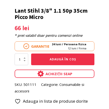
Lant Stihl 3/8" 1.1 50p 35cm
Picco Micro
66
lei
* pret valabil doar pentru comenzi online
24 luni / Persoana fizica
GARANTIE
12 luni / Firma
Cantitate
ADAUGĂ ÎN COȘ
Lant
Stihl
3/8"
ACHIZIȚII SEAP
1.1
50p
SKU:
501111
Categorie:
Consumabile si
35cm
Picco
accesorii
Micro
Adauga in lista de produse dorite