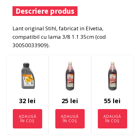
Descriere produs
Lant original Stihl, fabricat in Elvetia,
compatibil cu lama 3/8 1.1 35cm (cod
30050033909).
32
lei
25
lei
55
lei
ADAUGĂ
ADAUGĂ
ADAUGĂ
ÎN COȘ
ÎN COȘ
ÎN COȘ