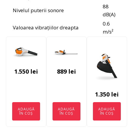
88
Nivelul puterii sonore
dB(A)
0.6
Valoarea vibrațiilor dreapta
m/s²
1.550
lei
889
lei
1.350
lei
ADAUGĂ
ADAUGĂ
ADAUGĂ
ÎN COȘ
ÎN COȘ
ÎN COȘ