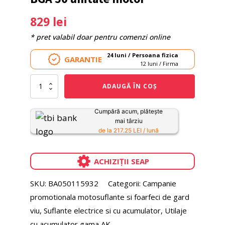
829
lei
* pret valabil doar pentru comenzi online
24 luni / Persoana fizica
GARANTIE
12 luni / Firma
Cantitate
ADAUGĂ ÎN COȘ
Suflanta
cu
acumulator
Cumpără acum, plătește
STIHL
mai târziu
BGA
de la 217.25 LEI / lună
50
unitate
motor
ACHIZIȚII SEAP
SKU:
BA050115932
Categorii:
Campanie
promotionala motosuflante si foarfeci de gard
viu
,
Suflante electrice si cu acumulator
,
Utilaje
cu acumulator gama AK