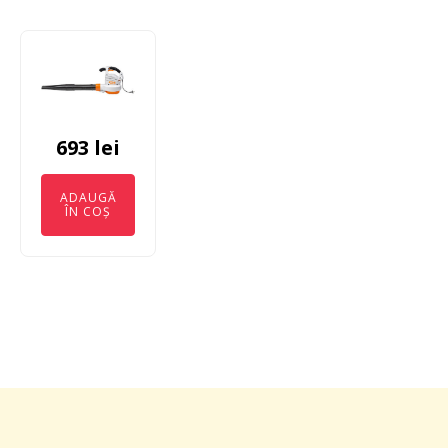
693
lei
ADAUGĂ
ÎN COȘ