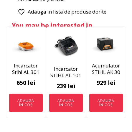
Adauga in lista de produse dorite
You may be interested in…
Incarcator
Acumulator
Incarcator
Stihl AL 301
STIHL AK 30
STIHL AL 101
650
lei
929
lei
239
lei
ADAUGĂ
ADAUGĂ
ADAUGĂ
ÎN COȘ
ÎN COȘ
ÎN COȘ