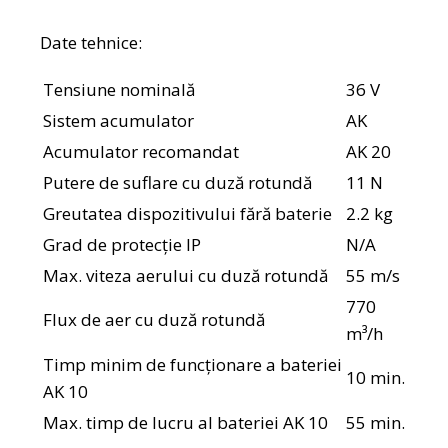
Date tehnice:
Tensiune nominală
36 V
Sistem acumulator
AK
Acumulator recomandat
AK 20
Putere de suflare cu duză rotundă
11 N
Greutatea dispozitivului fără baterie
2.2 kg
Grad de protecție IP
N/A
Max. viteza aerului cu duză rotundă
55 m/s
770
Flux de aer cu duză rotundă
m³/h
Timp minim de funcționare a bateriei
10 min.
AK 10
Max. timp de lucru al bateriei AK 10
55 min.