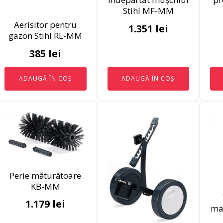
Stihl MF-MM
Aerisitor pentru
1.351
lei
gazon Stihl RL-MM
385
lei
ADAUGĂ ÎN COȘ
ADAUGĂ ÎN COȘ
Perie măturătoare
KB-MM
1.179
lei
ma