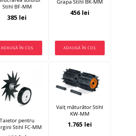
Grapa Stihl BK-MM
Stihl BF-MM
456
lei
385
lei
ADAUGĂ ÎN COȘ
ADAUGĂ ÎN COȘ
Valț măturător Stihl
KW-MM
Taietor pentru
1.765
lei
rgini Stihl FC-MM