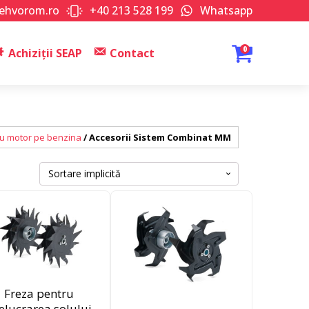
tehvorom.ro
+40 213 528 199
Whatsapp
0
Achiziții SEAP
Contact
u motor pe benzina
/ Accesorii Sistem Combinat MM
Freza pentru
elucrarea solului