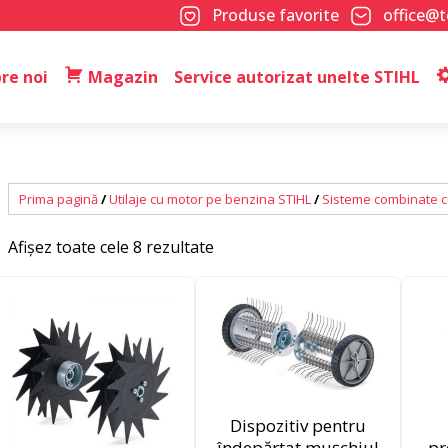
Produse favorite
office@
re noi
Magazin
Service autorizat unelte STIHL
Prima pagină
/
Utilaje cu motor pe benzina STIHL
/
Sisteme combinate c
Afișez toate cele 8 rezultate
Dispozitiv pentru
îndepărtat mușchiul
pr