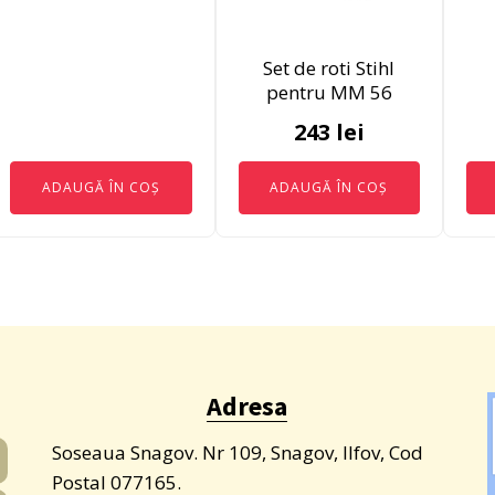
Set de roti Stihl
pentru MM 56
243
lei
ADAUGĂ ÎN COȘ
ADAUGĂ ÎN COȘ
Adresa
Soseaua Snagov. Nr 109, Snagov, Ilfov, Cod
Postal 077165.