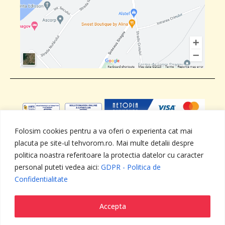
Folosim cookies pentru a va oferi o experienta cat mai
placuta pe site-ul tehvorom.ro. Mai multe detalii despre
ANPC
SOL
GDPR - Politica de
Termeni si
Confidentialitate
conditii
politica noastra referitoare la protectia datelor cu caracter
personal puteti vedea aici:
GDPR - Politica de
Confidentialitate
Toate drepturile rezervate - TEHVOROM SNAGOV SRL ,
RO15062753, J23/2587/2002
web design by
DOW MEDIA
Accepta