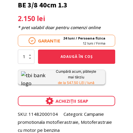
BE 3/8 40cm 1.3
2.150
lei
* pret valabil doar pentru comenzi online
24 luni / Persoana fizica
GARANTIE
12 luni / Firma
Cantitate
ADAUGĂ ÎN COȘ
Motoferastrau
STIHL
MS
Cumpără acum, plătește
182
mai târziu
C-
de la 547.50 LEI / lună
BE
3/8
40cm
ACHIZIȚII SEAP
1.3
SKU:
11482000104
Categorii:
Campanie
promotionala motofierastraie
,
Motoferastraie
cu motor pe benzina