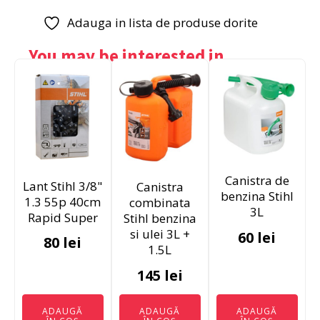
Adauga in lista de produse dorite
You may be interested in…
Canistra de
Lant Stihl 3/8"
Canistra
benzina Stihl
1.3 55p 40cm
combinata
3L
Rapid Super
Stihl benzina
si ulei 3L +
60
lei
80
lei
1.5L
145
lei
ADAUGĂ
ADAUGĂ
ADAUGĂ