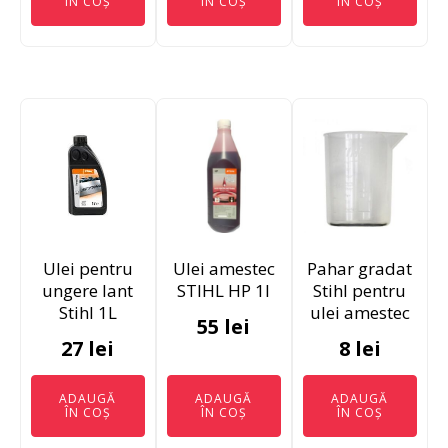
ÎN COȘ
ÎN COȘ
ÎN COȘ
Ulei pentru
Ulei amestec
Pahar gradat
ungere lant
STIHL HP 1l
Stihl pentru
Stihl 1L
ulei amestec
55
lei
27
lei
8
lei
ADAUGĂ
ADAUGĂ
ADAUGĂ
ÎN COȘ
ÎN COȘ
ÎN COȘ