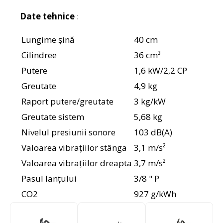
Date tehnice
:
Lungime șină
40 cm
Cilindree
36 cm³
Putere
1,6 kW/2,2 CP
Greutate
4,9 kg
Raport putere/greutate
3 kg/kW
Greutate sistem
5,68 kg
Nivelul presiunii sonore
103 dB(A)
Valoarea vibrațiilor stânga
3,1 m/s²
Valoarea vibrațiilor dreapta
3,7 m/s²
Pasul lanţului
3/8 " P
CO2
927 g/kWh