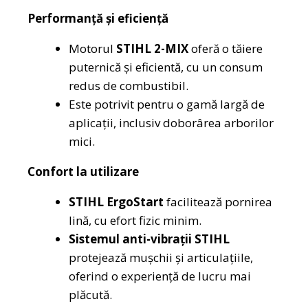
Performanță și eficiență
Motorul
STIHL 2-MIX
oferă o tăiere
puternică și eficientă, cu un consum
redus de combustibil.
Este potrivit pentru o gamă largă de
aplicații, inclusiv doborârea arborilor
mici.
Confort la utilizare
STIHL ErgoStart
facilitează pornirea
lină, cu efort fizic minim.
Sistemul anti-vibrații STIHL
protejează mușchii și articulațiile,
oferind o experiență de lucru mai
plăcută.